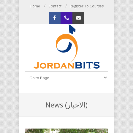
/
/
Home
Contact
Register To Courses
/
Admin LogIn
Facebook
+96265520402
info@jordanbits.com
News (الاخبار)