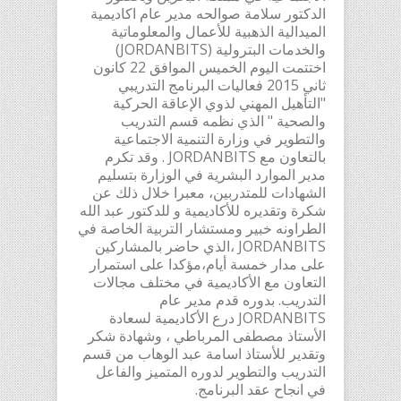
الدكتور سلامة صوالحه مدير عام اكاديمية
الميدالية الذهبية للأعمال والمعلوماتية
والخدمات البترولية (JORDANBITS)
اختتمت اليوم الخميس الموافق 22 كانون
ثاني 2015 فعاليات البرنامج التدريبي
"التأهيل المهني لذوي الإعاقة الحركية
والصحية " الذي نظمه قسم التدريب
والتطوير في وزارة التنمية الاجتماعية
بالتعاون مع JORDANBITS . وقد تكرم
مدير الموارد البشرية في الوزارة بتسليم
الشهادات للمتدربين، معبرا خلال ذلك عن
شكرة وتقديره للأكاديمية و للدكتور عبد الله
الطراونه خبير ومستشار التربية الخاصة في
JORDANBITS ،الذي حاضر بالمشاركين
على مدار خمسة أيام،مؤكدا على استمرار
التعاون مع الأكاديمية في مختلف مجالات
التدريب. بدوره قدم مدير عام
JORDANBITS درع الأكاديمية لسعادة
الأستاذ مصطفى المرباطي ، وشهادة شكر
وتقدير للأستاذ اسامة عبد الوهاب من قسم
التدريب والتطوير لدوره المتميز والفاعل
في انجاح عقد البرنامج.