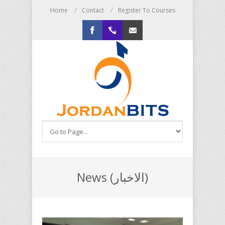
/
/
Home
Contact
Register To Courses
/
Admin LogIn
Facebook
+96265520402
info@jordanbits.com
News (الاخبار)